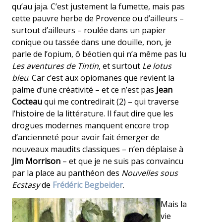
qu’au jaja. C’est justement la fumette, mais pas
cette pauvre herbe de Provence ou d’ailleurs –
surtout d’ailleurs – roulée dans un papier
conique ou tassée dans une douille, non, je
parle de l’opium, ô béotien qui n’a même pas lu
Les aventures de Tintin
, et surtout
Le lotus
bleu
. Car c’est aux opiomanes que revient la
palme d’une créativité – et ce n’est pas
Jean
Cocteau
qui me contredirait (2) – qui traverse
l’histoire de la littérature. Il faut dire que les
drogues modernes manquent encore trop
d’ancienneté pour avoir fait émerger de
nouveaux maudits classiques – n’en déplaise à
Jim Morrison
– et que je ne suis pas convaincu
par la place au panthéon des
Nouvelles sous
Ecstasy
de
Frédéric Begbeider
.
Mais la
vie