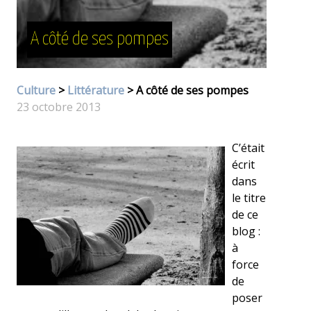
A côté de ses pompes
Culture
>
Littérature
> A côté de ses pompes
23 octobre 2013
C’était
écrit
dans
le titre
de ce
blog :
à
force
de
poser