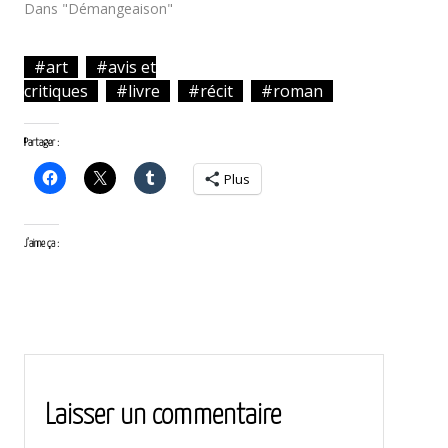
Dans "Démangeaison"
#art
#avis et
critiques
#livre
#récit
#roman
Partager :
Plus
J’aime ça :
<
article
article
suivant
précédent
>
Laisser un commentaire