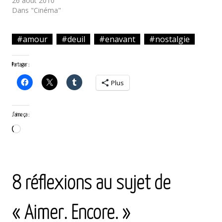
26 août 2010
Dans "Cinéma"
#amour
#deuil
#enavant
#nostalgie
Partager :
Plus
J’aime ça :
Chargement…
<
article
article
suivant
8 réflexions au sujet de
précédent
>
« Aimer. Encore. »