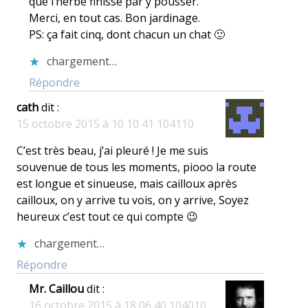
que l’herbe finisse par y pousser.
Merci, en tout cas. Bon jardinage.
PS: ça fait cinq, dont chacun un chat 🙂
chargement…
Répondre
cath
dit :
15 octobre 2015 à 10 10 41 104110
C’est très beau, j’ai pleuré ! Je me suis
souvenue de tous les moments, piooo la route
est longue et sinueuse, mais cailloux après
cailloux, on y arrive tu vois, on y arrive, Soyez
heureux c’est tout ce qui compte 😉
chargement…
Répondre
Mr. Caillou
dit :
16 octobre 2015 à 18 06 40 104010