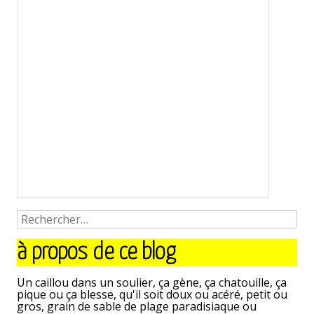
<
article
article
suivant
à propos de ce blog
précédent
>
Un caillou dans un soulier, ça gène, ça chatouille, ça
pique ou ça blesse, qu'il soit doux ou acéré, petit ou
gros, grain de sable de plage paradisiaque ou