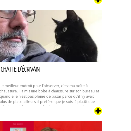
tomes en préparation. Dans cette aventure, notre chipie va
être confronté à une curieuse coutume humaine : le
déménagement. Que voilà une étrange activité qui
[Actu]
commence …
Continuer la lecture de
Tara,
agent
félin
infiltré,
déménage
CHATTE D’ÉCRIVAIN
Le meilleur endroit pour l’observer, c’est ma boîte à
chaussure. Il a mis une boîte à chaussure sur son bureau et
quand elle n’est pas pleine de bazar parce qu’il n’y avait
plus de place ailleurs, il préfère que je sois là plutôt que
pile devant l’écran ou sur le clavier. C’est aussi un bon …
Chatte
Continuer la lecture de
d’écrivain