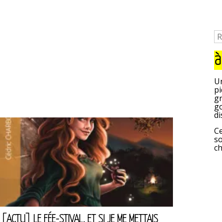
à
Un
pi
gr
go
di
Ce
so
c
[ACTU] LE FÉE-STIVAL. ET SI JE ME METTAIS