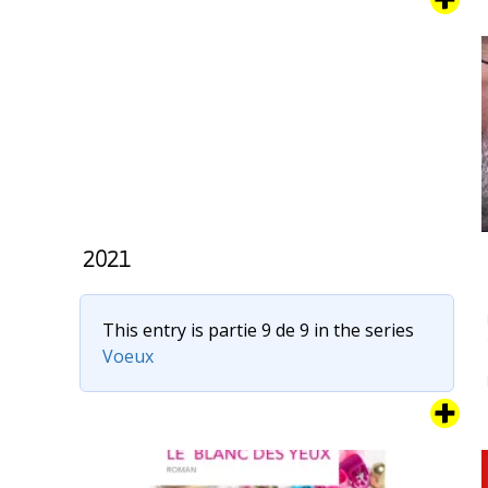
ses aventures, la famille dont Tara a pris le contrôle et qui
semblait s’être un peu calmée depuis “Le Déménagement”
va connaître un évènement encore plus traumatisant : …
[Actu]
Continuer la lecture de
Tara,
Agent
Félin
Infiltré
:
“La
Crevette”
2021
This entry is partie 9 de 9 in the series
Voeux
C’est l’heure de la carte de voeux 2021. Je crois que l’année
dernière, les voeux ont foiré quelque part. De peur de
vous porter la poisse, je vous propose de faire vos
propres voeux pour 2021. Je fais pareil. Du coup, merci