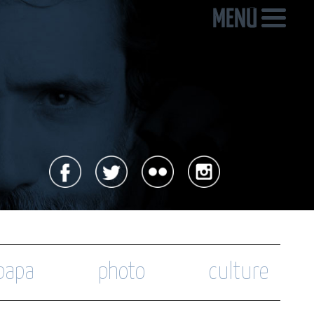
 papa
photo
culture