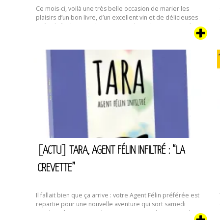
Ce mois-ci, voilà une très belle occasion de marier les
plaisirs d’un bon livre, d’un excellent vin et de délicieuses
spécialités de canard. Oui, ici c’est le Sud-Ouest. Dans le
cadre des journées portes ouvertes de l’appellation
Sauternes-Barsac qui se tiendront du 11 au 13 novembre,
j’aurai le plaisir de dédicacer tous mes livres au …
[Actu]
Continuer la lecture de
Dédicaces,
Vin
de
Sauternes
et
Canard
(du
11
au
[ACTU] TARA, AGENT FÉLIN INFILTRÉ : “LA
13/11)
CREVETTE”
Il fallait bien que ça arrive : votre Agent Félin préférée est
repartie pour une nouvelle aventure qui sort samedi
prochain, le 17 septembre. Dans ce quatrième tome de