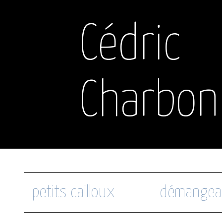
Cédric
Charbon
petits cailloux
démangea