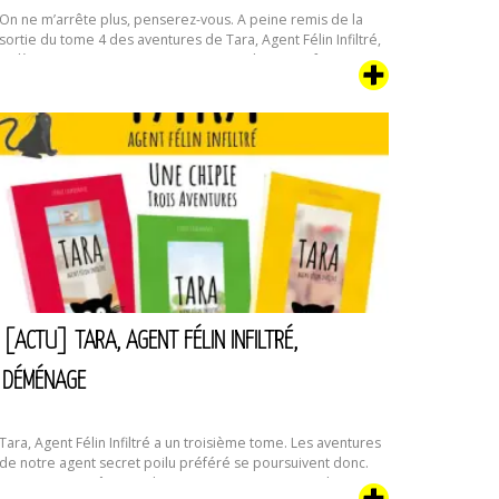
On ne m’arrête plus, penserez-vous. A peine remis de la
sortie du tome 4 des aventures de Tara, Agent Félin Infiltré,
voilà que je sors un autre roman. Un polar, cette fois,
intitulé “L’Automne, III. Allegro“. Sortir un roman qui
s’appelle “L’Automne” à la Toussaint, vous avouerez que
c’est bien trouvé. Si j’avais voulu le …
Continuer la lecture
[Actu]
de
Nouveau
roman
:
L’Automne
III.
Allegro
[ACTU] TARA, AGENT FÉLIN INFILTRÉ,
DÉMÉNAGE
Tara, Agent Félin Infiltré a un troisième tome. Les aventures
de notre agent secret poilu préféré se poursuivent donc.
On murmure même qu’il y aurait encore au moins deux