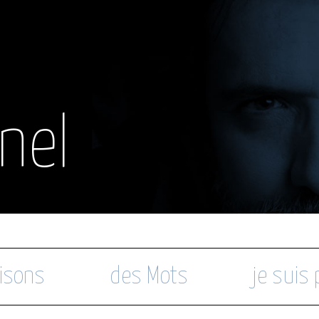
nel
isons
des Mots
je suis