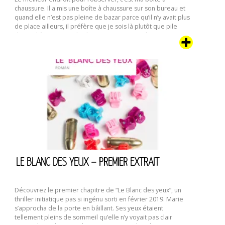
chaussure. Il a mis une boîte à chaussure sur son bureau et
quand elle n’est pas pleine de bazar parce qu’il n’y avait plus
de place ailleurs, il préfère que je sois là plutôt que pile
devant l’écran ou sur le clavier. C’est aussi un bon …
Chatte
Continuer la lecture de
d’écrivain
LE BLANC DES YEUX – PREMIER EXTRAIT
Découvrez le premier chapitre de “Le Blanc des yeux”, un
thriller initiatique pas si ingénu sorti en février 2019. Marie
s’approcha de la porte en bâillant. Ses yeux étaient
tellement pleins de sommeil qu’elle n’y voyait pas clair