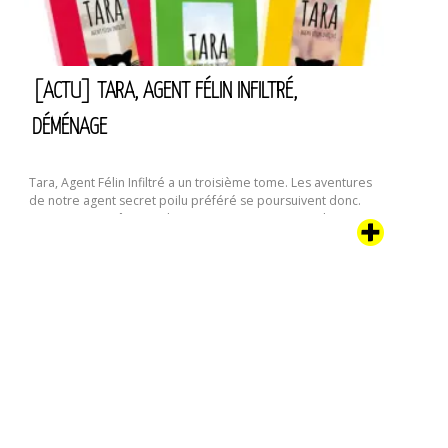
:
“La
Crevette”
[ACTU] TARA, AGENT FÉLIN INFILTRÉ,
DÉMÉNAGE
Tara, Agent Félin Infiltré a un troisième tome. Les aventures
de notre agent secret poilu préféré se poursuivent donc.
On murmure même qu’il y aurait encore au moins deux
tomes en préparation. Dans cette aventure, notre chipie va
être confronté à une curieuse coutume humaine : le
déménagement. Que voilà une étrange activité qui
[Actu]
commence …
Continuer la lecture de
Tara,
agent
félin
infiltré,
déménage