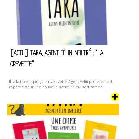
roman
:
L’Automne
III.
Allegro
[ACTU] TARA, AGENT FÉLIN INFILTRÉ : “LA
CREVETTE”
Il fallait bien que ça arrive : votre Agent Félin préférée est
repartie pour une nouvelle aventure qui sort samedi
prochain, le 17 septembre. Dans ce quatrième tome de ses
aventures, la famille dont Tara a pris le contrôle et qui
semblait s’être un peu calmée depuis “Le Déménagement”
va connaître un évènement encore plus traumatisant : …
[Actu]
Continuer la lecture de
Tara,
Agent
Félin
Infiltré