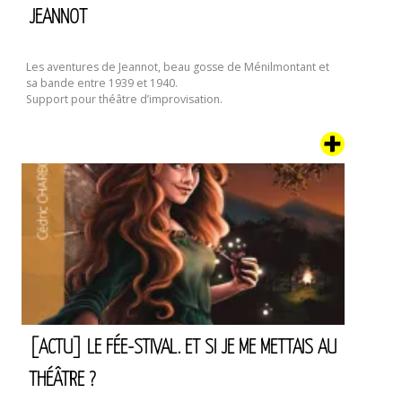
JEANNOT
Les aventures de Jeannot, beau gosse de Ménilmontant et
sa bande entre 1939 et 1940.
Support pour théâtre d’improvisation.
[ACTU] LE FÉE-STIVAL. ET SI JE ME METTAIS AU
THÉÂTRE ?