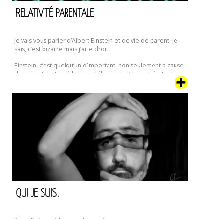
RELATIVITÉ PARENTALE
Je vais vous parler d’Albert Einstein et de vie de parent. Je
sais, c’est bizarre mais j’ai le droit.
Einstein, c’est quelqu’un d’important, non seulement à cause
de sa contribution à la compréhension d’à peu près tout,
mais surtout pour avoir été le champignon hallucinogène de
la science-fiction du vingtième siècle, celui dont les travaux
ont apporté à des générations d’auteurs et scénaristes,
l’étincelle nécessaire à faire exploser leur imagination vers
d’autres ailleurs.
QUI JE SUIS.