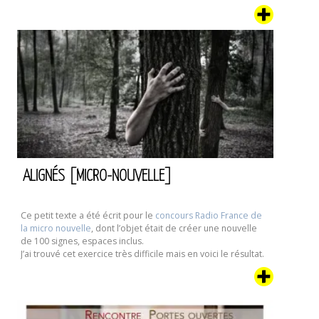
Ne pas m’être fracassé la tête sur un coin de trottoir au
moment même ou j’apprenais que lâcher le guidon et
rouler dans un trou n’étaient pas compatibles, ne m’a pas
rendu plus fort.
ALIGNÉS [MICRO-NOUVELLE]
Ce petit texte a été écrit pour le
concours Radio France de
la micro nouvelle
, dont l’objet était de créer une nouvelle
de 100 signes, espaces inclus.
J’ai trouvé cet exercice très difficile mais en voici le résultat.