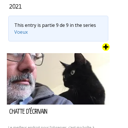
2021
This entry is partie 9 de 9 in the series
Voeux
C’est l’heure de la carte de voeux 2021. Je crois que l’année
dernière, les voeux ont foiré quelque part. De peur de vous
porter la poisse, je vous propose de faire vos propres
voeux pour 2021. Je fais pareil. Du coup, merci pour mes
voeux. Et bien sûr, si ce n’est pas déjà fait, allez …
Continuer
2021
la lecture de
CHATTE D’ÉCRIVAIN
Le meilleur endroit pour l’observer, c’est ma boîte à