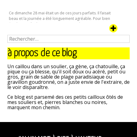
charbonnel.com.
Bien entendu, les possibilités de contact ou d’abonnement à
Ce dimanche 28 mai était un de ces jours parfaits. Il faisait
la newsletter qui ne spame pas du tout sont toujours
beau et la journée a été longuement agréable. Pour bien
présentes en bas de page.
finir la journée, le groupe Texas se produisait, en concert
Je vous laisse découvrir.
gratuit, sur la place des Quinconces.
Voici quelques photos prises autour, ce soir ou l’été
Bonne navigation,
précoce venait tout réchauffer.
à propos de ce blog
Un caillou dans un soulier, ça gène, ça chatouille, ça
pique ou ça blesse, qu'il soit doux ou acéré, petit ou
gros, grain de sable de plage paradisiaque ou
gravillon goudronné, on a juste envie de l'extraire, de
le voir disparaître.
Ce blog est parsemé des ces petits cailloux ôtés de
mes souliers et, pierres blanches ou noires,
marquent mon chemin.