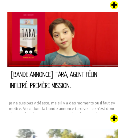
et maudissait le tireur de sonnette matinal qui l’avait
réveillée. Grognant à demi-mots entrecoupés
de bâillements, elle ouvrit le cache du judas en s’attendant
à ne voir personne. Ce genre de blagues étaient assez …
Le
Continuer la lecture de
Blanc
des
Yeux
–
Premier
extrait
[BANDE ANNONCE] TARA, AGENT FÉLIN
INFILTRÉ. PREMIÈRE MISSION.
Je ne suis pas vidéaste, mais il y a des moments où il faut s’y
mettre. Voici donc la bande annonce tardive – ce n’est donc
plus une bande annonce, mais une bande-rappel,
finalement – de la première mission de Tara, notre Agent
Félin Infiltré préféré. Il était temps ; le tome 2 vient d’être …
[Bande
Continuer la lecture de
Annonce]