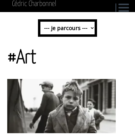
Cédric Charbonnel
#Art