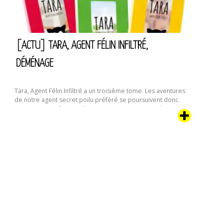
:
“La
Crevette”
[ACTU] TARA, AGENT FÉLIN INFILTRÉ,
DÉMÉNAGE
Tara, Agent Félin Infiltré a un troisième tome. Les aventures
de notre agent secret poilu préféré se poursuivent donc.
On murmure même qu’il y aurait encore au moins deux
tomes en préparation. Dans cette aventure, notre chipie va
être confronté à une curieuse coutume humaine : le
déménagement. Que voilà une étrange activité qui
[Actu]
commence …
Continuer la lecture de
Tara,
agent
félin
infiltré,
déménage