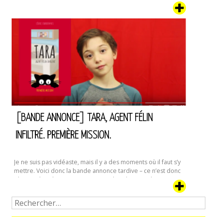
et maudissait le tireur de sonnette matinal qui l’avait
réveillée. Grognant à demi-mots entrecoupés
de bâillements, elle ouvrit le cache du judas en s’attendant
à ne voir personne. Ce genre de blagues étaient assez …
Le
Continuer la lecture de
Blanc
des
Yeux
–
Premier
extrait
[BANDE ANNONCE] TARA, AGENT FÉLIN
INFILTRÉ. PREMIÈRE MISSION.
Je ne suis pas vidéaste, mais il y a des moments où il faut s’y
mettre. Voici donc la bande annonce tardive – ce n’est donc
plus une bande annonce, mais une bande-rappel,
finalement – de la première mission de Tara, notre Agent
Félin Infiltré préféré. Il était temps ; le tome 2 vient d’être …
[Bande
Continuer la lecture de
Annonce]