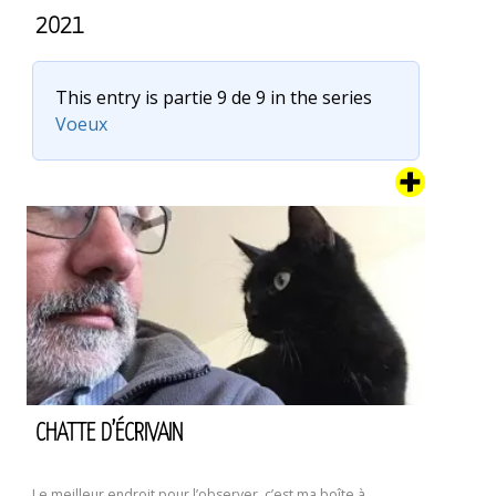
2021
This entry is partie 9 de 9 in the series
Voeux
C’est l’heure de la carte de voeux 2021. Je crois que l’année
dernière, les voeux ont foiré quelque part. De peur de vous
porter la poisse, je vous propose de faire vos propres
voeux pour 2021. Je fais pareil. Du coup, merci pour mes
voeux. Et bien sûr, si ce n’est pas déjà fait, allez …
Continuer
2021
la lecture de
CHATTE D’ÉCRIVAIN
Le meilleur endroit pour l’observer, c’est ma boîte à