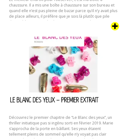
chaussure. Il a mis une boîte à chaussure sur son bureau et
quand elle n’est pas pleine de bazar parce qu’il n’y avait plus
de place ailleurs, il préfère que je sois là plutôt que pile
devant l’écran ou sur le clavier. C’est aussi un bon …
Chatte
Continuer la lecture de
d’écrivain
LE BLANC DES YEUX – PREMIER EXTRAIT
Découvrez le premier chapitre de “Le Blanc des yeux”, un
thriller initiatique pas si ingénu sorti en février 2019. Marie
s’approcha de la porte en bâillant. Ses yeux étaient
tellement pleins de sommeil qu’elle n’y voyait pas clair