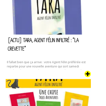
roman
:
L’Automne
III.
Allegro
[ACTU] TARA, AGENT FÉLIN INFILTRÉ : “LA
CREVETTE”
Il fallait bien que ça arrive : votre Agent Félin préférée est
repartie pour une nouvelle aventure qui sort samedi
prochain, le 17 septembre. Dans ce quatrième tome de ses
aventures, la famille dont Tara a pris le contrôle et qui
semblait s’être un peu calmée depuis “Le Déménagement”
va connaître un évènement encore plus traumatisant : …
[Actu]
Continuer la lecture de
Tara,
Agent
Félin
Infiltré