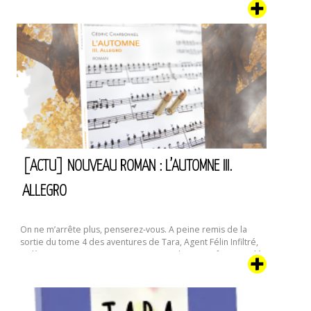
cadre des journées portes ouvertes de l’appellation
Sauternes-Barsac qui se tiendront du 11 au 13 novembre,
j’aurai le plaisir de dédicacer tous mes livres au …
Continuer
[Actu]
la lecture de
Dédicaces,
Vin
de
Sauternes
et
Canard
(du
11
au
[ACTU] NOUVEAU ROMAN : L’AUTOMNE III.
13/11)
ALLEGRO
On ne m’arrête plus, penserez-vous. A peine remis de la
sortie du tome 4 des aventures de Tara, Agent Félin Infiltré,
voilà que je sors un autre roman. Un polar, cette fois, intitulé
“L’Automne, III. Allegro“. Sortir un roman qui s’appelle
“L’Automne” à la Toussaint, vous avouerez que c’est bien
[Actu]
trouvé. Si j’avais voulu le …
Continuer la lecture de
Nouveau