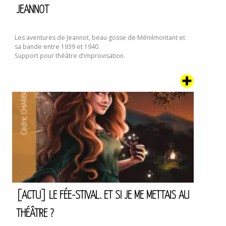
JEANNOT
Les aventures de Jeannot, beau gosse de Ménilmontant et
sa bande entre 1939 et 1940.
Support pour théâtre d’improvisation.
[ACTU] LE FÉE-STIVAL. ET SI JE ME METTAIS AU
THÉÂTRE ?