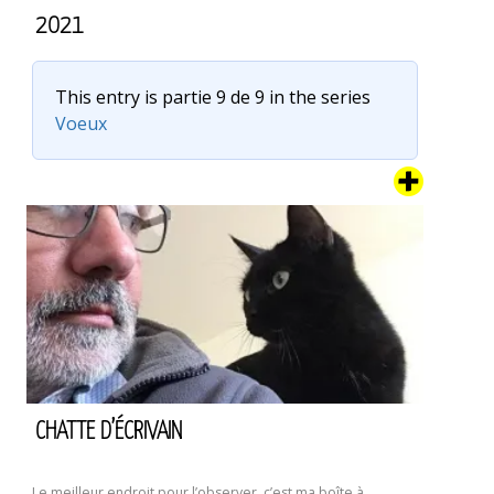
2021
This entry is partie 9 de 9 in the series
Voeux
C’est l’heure de la carte de voeux 2021. Je crois que l’année
dernière, les voeux ont foiré quelque part. De peur de vous
porter la poisse, je vous propose de faire vos propres
voeux pour 2021. Je fais pareil. Du coup, merci pour mes
voeux. Et bien sûr, si ce n’est pas déjà fait, allez …
Continuer
2021
la lecture de
CHATTE D’ÉCRIVAIN
Le meilleur endroit pour l’observer, c’est ma boîte à