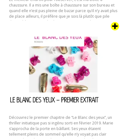
chaussure. Il a mis une boîte à chaussure sur son bureau et
quand elle n’est pas pleine de bazar parce qu’il n’y avait plus
de place ailleurs, il préfère que je sois là plutôt que pile
devant l’écran ou sur le clavier. C’est aussi un bon …
Chatte
Continuer la lecture de
d’écrivain
LE BLANC DES YEUX – PREMIER EXTRAIT
Découvrez le premier chapitre de “Le Blanc des yeux”, un
thriller initiatique pas si ingénu sorti en février 2019. Marie
s’approcha de la porte en bâillant. Ses yeux étaient
tellement pleins de sommeil qu’elle n’y voyait pas clair