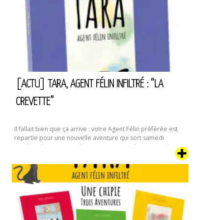
roman
:
L’Automne
III.
Allegro
[ACTU] TARA, AGENT FÉLIN INFILTRÉ : “LA
CREVETTE”
Il fallait bien que ça arrive : votre Agent Félin préférée est
repartie pour une nouvelle aventure qui sort samedi
prochain, le 17 septembre. Dans ce quatrième tome de ses
aventures, la famille dont Tara a pris le contrôle et qui
semblait s’être un peu calmée depuis “Le Déménagement”
va connaître un évènement encore plus traumatisant : …
[Actu]
Continuer la lecture de
Tara,
Agent
Félin
Infiltré