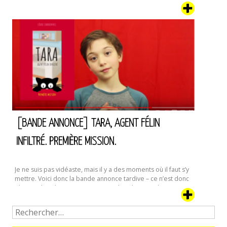
et maudissait le tireur de sonnette matinal qui l’avait
réveillée. Grognant à demi-mots entrecoupés
de bâillements, elle ouvrit le cache du judas en s’attendant
à ne voir personne. Ce genre de blagues étaient assez …
Le
Continuer la lecture de
Blanc
des
Yeux
–
Premier
extrait
[BANDE ANNONCE] TARA, AGENT FÉLIN
INFILTRÉ. PREMIÈRE MISSION.
Je ne suis pas vidéaste, mais il y a des moments où il faut s’y
mettre. Voici donc la bande annonce tardive – ce n’est donc
plus une bande annonce, mais une bande-rappel,
finalement – de la première mission de Tara, notre Agent
Félin Infiltré préféré. Il était temps ; le tome 2 vient d’être …
[Bande
Continuer la lecture de
Annonce]