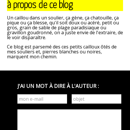
à propos de ce blog
Tara,
agent
félin
Un caillou dans un soulier, ça gène, ça chatouille, ça
infiltré.
pique ou ça blesse, qu'il soit doux ou acéré, petit ou
Première
gros, grain de sable de plage paradisiaque ou
mission.
gravillon goudronné, on a juste envie de l'extraire, de
le voir disparaître.
Ce blog est parsemé des ces petits cailloux ôtés de
mes souliers et, pierres blanches ou noires,
marquent mon chemin.
J'AI UN MOT À DIRE À L'AUTEUR :