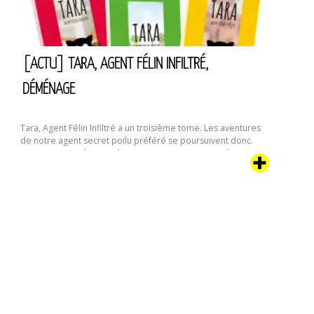
:
“La
Crevette”
[ACTU] TARA, AGENT FÉLIN INFILTRÉ,
DÉMÉNAGE
Tara, Agent Félin Infiltré a un troisième tome. Les aventures
de notre agent secret poilu préféré se poursuivent donc.
On murmure même qu’il y aurait encore au moins deux
tomes en préparation. Dans cette aventure, notre chipie va
être confronté à une curieuse coutume humaine : le
déménagement. Que voilà une étrange activité qui
[Actu]
commence …
Continuer la lecture de
Tara,
agent
félin
infiltré,
déménage